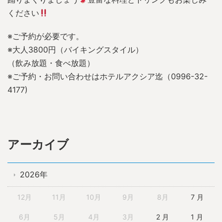
ください
※ご予約が必要です。
※大人3800円（バイキングスタイル）
（飲み放題・食べ放題）
※ご予約・お問い合わせはホテルアクシア迄（0996-32-
4177)
アーカイブ
2026年
12月
11月
10月
9月
8月
7 月
6月
5月
4月
3月
2 月
1 月