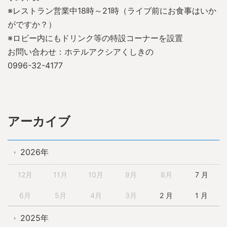
※レストラン営業中18時～21時（ライブ前にお食事はいか
がですか？）
※ロビー内にもドリンク等の特設コーナーを設置
お問い合わせ：ホテルアクシアくしきの
0996-32-4177
アーカイブ
2026年
12月
11月
10月
9月
8月
7 月
6月
5月
4月
3月
2 月
1 月
2025年