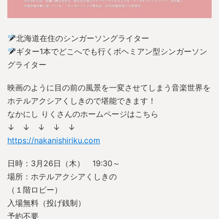
北海道在住のシンガーソングライター
ギター1本でどこへでも行くボヘミアン型シンガーソン
グライター
映画のように目の前の風景を一変させてしまう音楽世界を
ホテルアクシアくしきので堪能できます！
なかにし りくさんのホームページはこちら
↓ ↓ ↓ ↓ ↓
https://nakanishiriku.com
日時：3月26日（木） 19:30～
場所：ホテルアクシアくしきの
（１階ロビー）
入場無料（投げ銭制）
予約不要