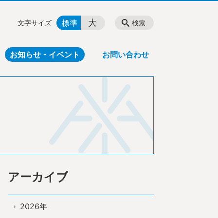
大
標準
文字サイズ
検索
お知らせ・イベント
お問い合わせ
アーカイブ
2026年