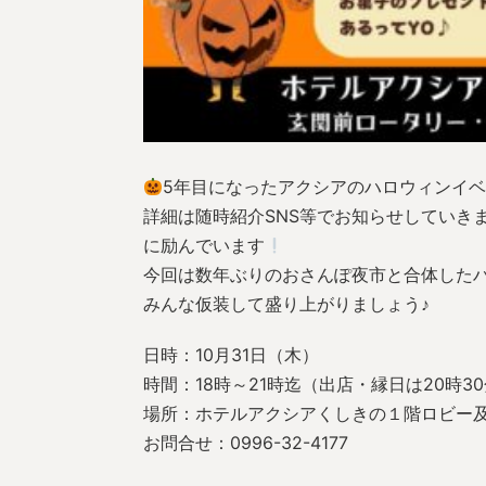
5年目になったアクシアのハロウィンイ
詳細は随時紹介SNS等でお知らせしていき
に励んでいます
今回は数年ぶりのおさんぽ夜市と合体した
みんな仮装して盛り上がりましょう♪
日時：10月31日（木）
時間：18時～21時迄（出店・縁日は20時3
場所：ホテルアクシアくしきの１階ロビー
お問合せ：0996-32-4177