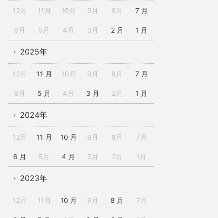
12月
11月
10月
9月
8月
7 月
6月
5月
4月
3月
2 月
1 月
2025年
12月
11 月
10月
9月
8月
7 月
6月
5 月
4月
3 月
2月
1 月
2024年
12月
11 月
10 月
9月
8月
7月
6 月
5月
4 月
3月
2月
1月
2023年
12月
11月
10 月
9月
8 月
7月