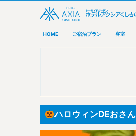
HOME
ご宿泊プラン
客室
ハロウィンDEおさ